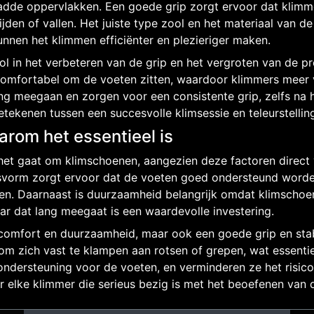
gladde oppervlakken. Een goede grip zorgt ervoor dat klim
lijden of vallen. Het juiste type zool en het materiaal van 
unnen het klimmen efficiënter en plezieriger maken.
rol in het verbeteren van de grip en het vergroten van de 
 comfortabel om de voeten zitten, waardoor klimmers meer
 meegaan en zorgen voor een consistente grip, zelfs na he
etekenen tussen een succesvolle klimsessie en teleurstelli
rom het essentieel is
het gaat om klimschoenen, aangezien deze factoren direct v
asvorm zorgt ervoor dat de voeten goed ondersteund worde
eten. Daarnaast is duurzaamheid belangrijk omdat klimschoe
r dat lang meegaat is een waardevolle investering.
comfort en duurzaamheid, maar ook een goede grip en stabil
 om zich vast te klampen aan rotsen of grepen, wat essentie
ndersteuning voor de voeten, en verminderen ze het risico 
 elke klimmer die serieus bezig is met het beoefenen van 