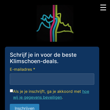
☰
Skip
to
content
Schrijf je in voor de beste
Klimschoen-deals.
E-mailadres *
Als je je inschrijft, ga je akkoord met
hoe
wij je gegevens beveiligen
.
Inschrijven