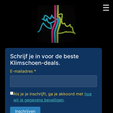
☰
Skip
to
content
Schrijf je in voor de beste
Klimschoen-deals.
E-mailadres *
Als je je inschrijft, ga je akkoord met
hoe
wij je gegevens beveiligen
.
Inschrijven